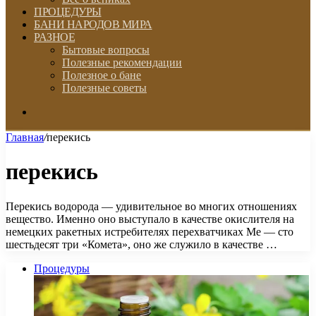
ПРОЦЕДУРЫ
БАНИ НАРОДОВ МИРА
РАЗНОЕ
Бытовые вопросы
Полезные рекомендации
Полезное о бане
Полезные советы
Искать
Главная
/
перекись
перекись
Перекись водорода — удивительное во многих отношениях
вещество. Именно оно выступало в качестве окислителя на
немецких ракетных истребителях перехватчиках Ме — сто
шестьдесят три «Комета», оно же служило в качестве …
Процедуры