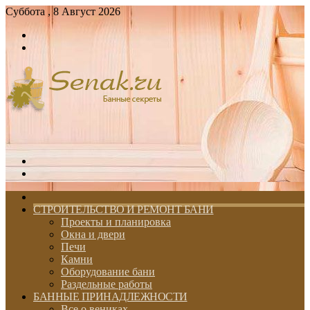
Суббота , 8 Август 2026
Войти
Switch
skin
Меню
Switch
skin
ГЛАВНАЯ
СТРОИТЕЛЬСТВО И РЕМОНТ БАНИ
Проекты и планировка
Окна и двери
Печи
Камни
Оборудование бани
Раздельные работы
БАННЫЕ ПРИНАДЛЕЖНОСТИ
Все о вениках