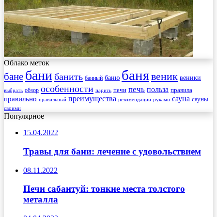
Облако меток
баня
бани
веник
бане
банить
веники
баню
банный
особенности
печь
польза
правила
обзор
печи
выбрать
парить
преимущества
сауна
правильно
сауны
рекомендации
правильный
руками
своими
Популярное
15.04.2022
Травы для бани: лечение с удовольствием
08.11.2022
Печи сабантуй: тонкие места толстого
металла