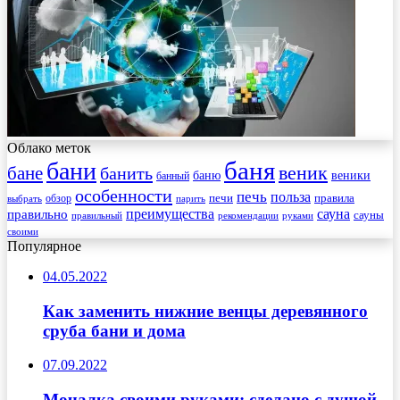
Облако меток
баня
бани
веник
бане
банить
веники
баню
банный
особенности
печь
польза
правила
обзор
печи
выбрать
парить
преимущества
сауна
правильно
сауны
рекомендации
правильный
руками
своими
Популярное
04.05.2022
Как заменить нижние венцы деревянного
сруба бани и дома
07.09.2022
Мочалка своими руками: сделано с душой