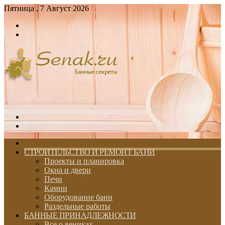
Пятница , 7 Август 2026
Войти
Switch
skin
Меню
Switch
skin
ГЛАВНАЯ
СТРОИТЕЛЬСТВО И РЕМОНТ БАНИ
Проекты и планировка
Окна и двери
Печи
Камни
Оборудование бани
Раздельные работы
БАННЫЕ ПРИНАДЛЕЖНОСТИ
Все о вениках