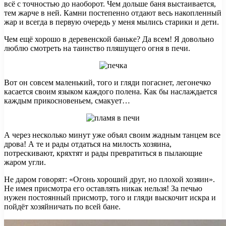
всё с точностью до наоборот. Чем дольше баня выстаивается,
тем жарче в ней. Камни постепенно отдают весь накопленный
жар и всегда в первую очередь у меня мылись старики и дети.
Чем ещё хорошо в деревенской баньке? Да всем! Я довольно
люблю смотреть на таинство пляшущего огня в печи.
Вот он совсем маленький, того и гляди погаснет, легонечко
касается своим языком каждого полена. Как бы наслаждается
каждым прикосновеньем, смакует…
А через несколько минут уже объял своим жадным танцем все
дрова! А те и рады отдаться на милость хозяина,
потрескивают, кряхтят и рады превратиться в пылающие
жаром угли.
Не даром говорят: «Огонь хороший друг, но плохой хозяин».
Не имея присмотра его оставлять никак нельзя! За печью
нужен постоянный присмотр, того и гляди выскочит искра и
пойдёт хозяйничать по всей бане.