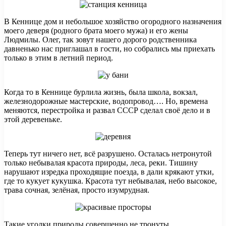
В Кеннице дом и небольшое хозяйство огородного назначения
моего деверя (родного брата моего мужа) и его жены
Людмилы. Олег, так зовут нашего дорого родственника
давненько нас приглашал в гости, но собрались мы приехать
только в этим в летний период.
Когда то в Кеннице бурлила жизнь, была школа, вокзал,
железнодорожные мастерские, водопровод…. Но, времена
меняются, перестройка и развал СССР сделал своё дело и в
этой деревеньке.
Теперь тут ничего нет, всё разрушено. Осталась нетронутой
только небывалая красота природы, леса, реки. Тишину
нарушают изредка проходящие поезда, в дали крякают утки,
где то кукует кукушка. Красота тут небывалая, небо высокое,
трава сочная, зелёная, просто изумрудная.
Такие уголки природы совершенно не тронуты