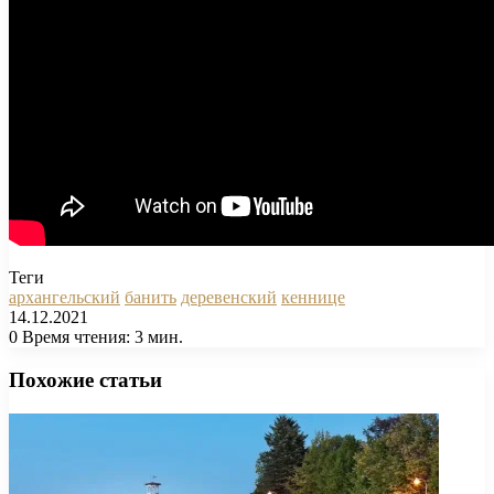
Теги
архангельский
банить
деревенский
кеннице
14.12.2021
0
Время чтения: 3 мин.
Facebook
X
Pinterest
Вконтакте
Одноклассники
Messenger
Messenger
WhatsApp
Telegram
Viber
Печатать
Похожие статьи