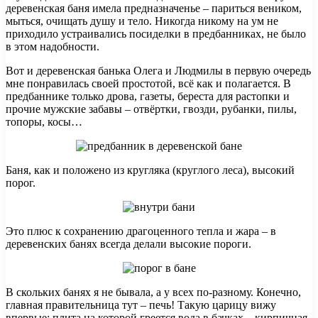
деревенская баня имела предназначенье – париться веником,
мыться, очищать душу и тело. Никогда никому на ум не
приходило устраивались посиделки в предбанниках, не было
в этом надобности.
Вот и деревенская банька Олега и Людмилы в первую очередь
мне понравилась своей простотой, всё как и полагается. В
предбаннике только дрова, газеты, береста для растопки и
прочие мужские забавы – отвёртки, гвозди, рубанки, пилы,
топоры, косы…
Баня, как и положено из кругляка (круглого леса), высокий
порог.
Это плюс к сохранению драгоценного тепла и жара – в
деревенских банях всегда делали высокие пороги.
В скольких банях я не бывала, а у всех по-разному. Конечно,
главная правительница тут – печь! Такую царицу вижу
впервые: плита на которой греется вода в бачках – кирпичная