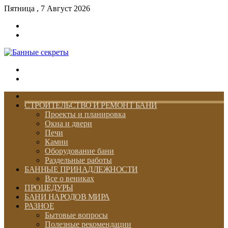
Пятница , 7 Август 2026
Войти
Switch
skin
Меню
Switch
skin
ГЛАВНАЯ
СТРОИТЕЛЬСТВО И РЕМОНТ БАНИ
Проекты и планировка
Окна и двери
Печи
Камни
Оборудование бани
Раздельные работы
БАННЫЕ ПРИНАДЛЕЖНОСТИ
Все о вениках
ПРОЦЕДУРЫ
БАНИ НАРОДОВ МИРА
РАЗНОЕ
Бытовые вопросы
Полезные рекомендации