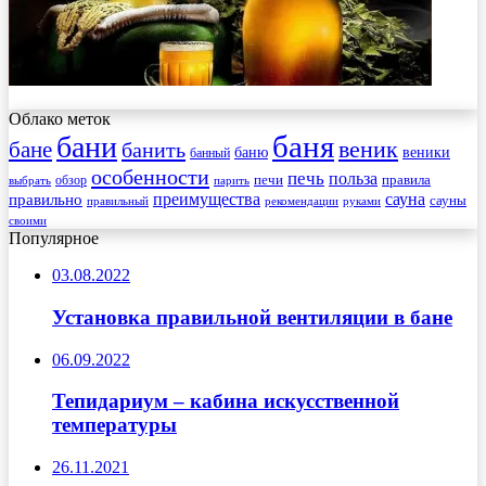
Облако меток
баня
бани
веник
бане
банить
веники
баню
банный
особенности
печь
польза
правила
обзор
печи
выбрать
парить
преимущества
сауна
правильно
сауны
рекомендации
правильный
руками
своими
Популярное
03.08.2022
Установка правильной вентиляции в бане
06.09.2022
Тепидариум – кабина искусственной
температуры
26.11.2021