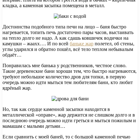
кладка, а каменная засыпка помещена в металл.
Достоинства подобного типа печи на лицо – баня быстро
нагревается, топить печь достаточно пары часов, выстаивать
на тепло долго не надо. А как сдашь ковшичек водички на
камушки – жаахх…. И по всей
баньке жар
полетел, об стены,
углы ударился и обратно пошёл, всё тело теплом небывалым
обдаёт…
Понравилась мне банька у родственников, честное слово.
Такие деревенские бани хороши тем, что быстро нагреваются,
требуют небольшое количество дров для топки, в первую
очередь можно идти мыться тем любителям бани, кто любит
ядрёный жар.
Но, так как сердце каменной засыпки находится в
металлической «оправе», жар держится не слишком долго и в
последнюю очередь можно идти греться и мыться пожилым и
мамашам с малыми детьми…
Если сравнить с моей баней, то с большой каменной печью