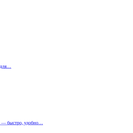
 для…
т — быстро, удобно…