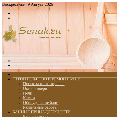
Воскресенье , 9 Август 2026
Войти
Switch
skin
Меню
Switch
skin
ГЛАВНАЯ
СТРОИТЕЛЬСТВО И РЕМОНТ БАНИ
Проекты и планировка
Окна и двери
Печи
Камни
Оборудование бани
Раздельные работы
БАННЫЕ ПРИНАДЛЕЖНОСТИ
Все о вениках