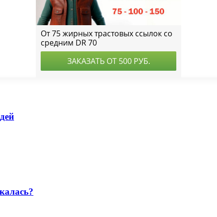
едей
скалась?