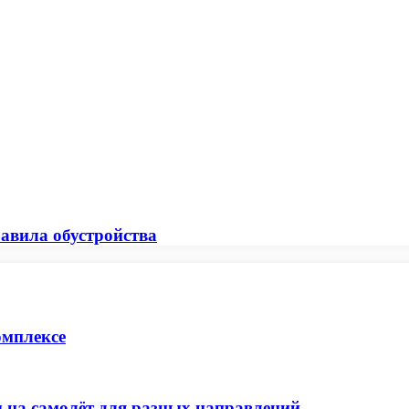
авила обустройства
омплексе
 на самолёт для разных направлений