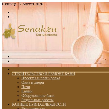
Пятница , 7 Август 2026
Войти
Switch
skin
Меню
Switch
skin
ГЛАВНАЯ
СТРОИТЕЛЬСТВО И РЕМОНТ БАНИ
Проекты и планировка
Окна и двери
Печи
Камни
Оборудование бани
Раздельные работы
БАННЫЕ ПРИНАДЛЕЖНОСТИ
Все о вениках