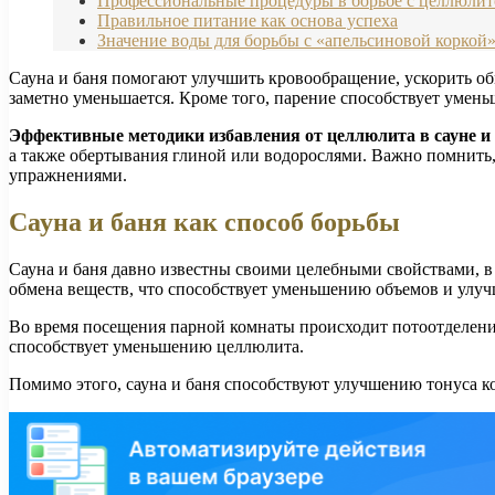
Профессиональные процедуры в борьбе с целлюли
Правильное питание как основа успеха
Значение воды для борьбы с «апельсиновой коркой
Сауна и баня помогают улучшить кровообращение, ускорить об
заметно уменьшается. Кроме того, парение способствует умен
Эффективные методики избавления от целлюлита в сауне и 
а также обертывания глиной или водорослями. Важно помнить
упражнениями.
Сауна и баня как способ борьбы
Сауна и баня давно известны своими целебными свойствами, в
обмена веществ, что способствует уменьшению объемов и улу
Во время посещения парной комнаты происходит потоотделение
способствует уменьшению целлюлита.
Помимо этого, сауна и баня способствуют улучшению тонуса к