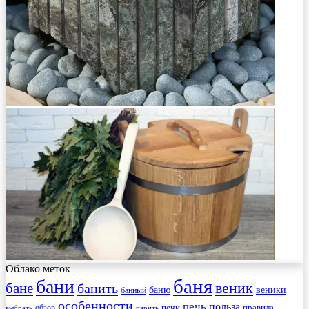
Облако меток
баня
бани
веник
бане
банить
веники
баню
банный
особенности
печь
польза
правила
обзор
печи
выбрать
парить