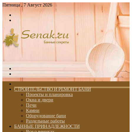
Пятница , 7 Август 2026
Войти
Switch
skin
Меню
Switch
skin
ГЛАВНАЯ
СТРОИТЕЛЬСТВО И РЕМОНТ БАНИ
Проекты и планировка
Окна и двери
Печи
Камни
Оборудование бани
Раздельные работы
БАННЫЕ ПРИНАДЛЕЖНОСТИ
Все о вениках