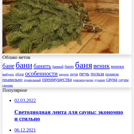
Облако меток
баня
бани
веник
бане
банить
веники
баню
банный
особенности
печь
польза
правила
обзор
печи
выбрать
парить
преимущества
сауна
правильно
сауны
рекомендации
правильный
руками
своими
Популярное
02.03.2022
Светодиодная лента для сауны: экономно
и стильно
06.12.2021