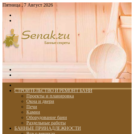
Пятница , 7 Август 2026
Войти
Switch
skin
Меню
Switch
skin
ГЛАВНАЯ
СТРОИТЕЛЬСТВО И РЕМОНТ БАНИ
Проекты и планировка
Окна и двери
Печи
Камни
Оборудование бани
Раздельные работы
БАННЫЕ ПРИНАДЛЕЖНОСТИ
Все о вениках