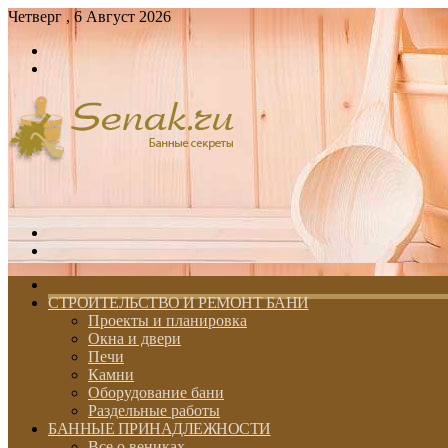
Четверг , 6 Август 2026
Войти
Switch
skin
Меню
Switch
skin
ГЛАВНАЯ
СТРОИТЕЛЬСТВО И РЕМОНТ БАНИ
Проекты и планировка
Окна и двери
Печи
Камни
Оборудование бани
Раздельные работы
БАННЫЕ ПРИНАДЛЕЖНОСТИ
Все о вениках