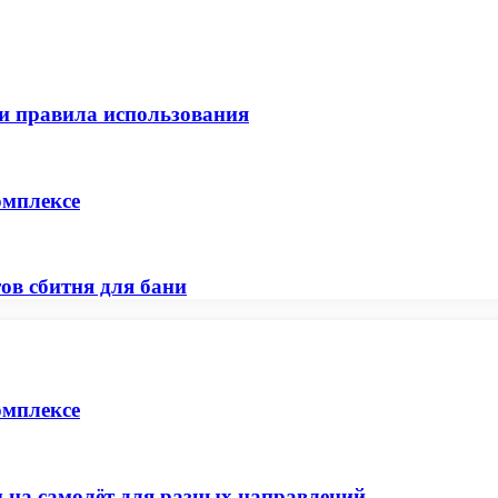
 и правила использования
омплексе
ов сбитня для бани
омплексе
 на самолёт для разных направлений