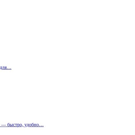
 для…
т — быстро, удобно…