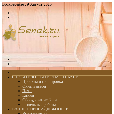
Воскресенье , 9 Август 2026
Войти
Switch
skin
Меню
Switch
skin
ГЛАВНАЯ
СТРОИТЕЛЬСТВО И РЕМОНТ БАНИ
Проекты и планировка
Окна и двери
Печи
Камни
Оборудование бани
Раздельные работы
БАННЫЕ ПРИНАДЛЕЖНОСТИ
Все о вениках