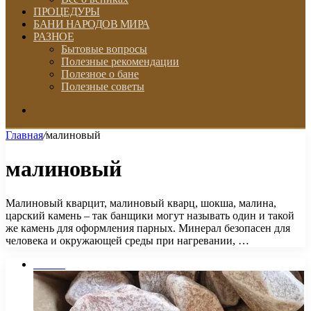
ПРОЦЕДУРЫ
БАНИ НАРОДОВ МИРА
РАЗНОЕ
Бытовые вопросы
Полезные рекомендации
Полезное о бане
Полезные советы
Искать
Главная
/
малиновый
малиновый
Малиновый кварцит, малиновый кварц, шокша, малина,
царский камень – так банщики могут называть один и такой
же камень для оформления парных. Минерал безопасен для
человека и окружающей среды при нагревании, …
Камни