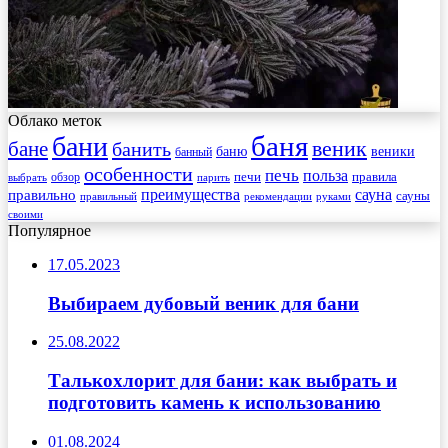
Облако меток
баня
бани
веник
бане
банить
веники
баню
банный
особенности
печь
польза
правила
обзор
печи
выбрать
парить
преимущества
сауна
правильно
сауны
рекомендации
правильный
руками
своими
Популярное
17.05.2023
Выбираем дубовый веник для бани
25.08.2022
Талькохлорит для бани: как выбрать и
подготовить камень к использованию
01.08.2024