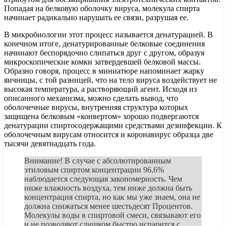
Попадая на белковую оболочку вируса, молекула спирта
начинает радикально нарушать ее связи, разрушая ее.
В микробиологии этот процесс называется денатурацией. В
конечном итоге, денатурированные белковые соединения
начинают беспорядочно слипаться друг с другом, образуя
микроскопические комки затвердевшей белковой массы.
Образно говоря, процесс в миниатюре напоминает жарку
яичницы, с той разницей, что на тело вируса воздействует не
высокая температура, а растворяющий агент. Исходя из
описанного механизма, можно сделать вывод, что
оболочечные вирусы, внутренняя структура которых
защищена белковым «конвертом» хорошо подвергаются
денатурации спиртосодержащими средствами дезинфекции. К
оболочечным вирусам относится и коронавирус образца две
тысячи девятнадцать года.
Внимание! В случае с абсолютированным
этиловым спиртом концентрации 96,6%
наблюдается следующая закономерность. Чем
ниже влажность воздуха, тем ниже должна быть
концентрация спирта, но как мы уже знаем, она не
должна снижаться менее шестьдесят Процентов.
Молекулы воды в спиртовой смеси, связывают его
и не позволяют слишком быстро испарится с