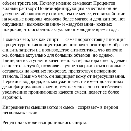
объема триста мл. Почему именно семьдесят Процентов
водный раствор? По дезинфицирующим качествам он не
уступает абсолютному спирту, тем не менее, его воздействие
на кожные покровы человека более мягкое и деликатное, нет
ощущения «выхолаживания» и «задубевания» кожных
покровов, что особенно актуально в холодное время года.
Помимо чего, так как спирт — самая дорогостоящая позиция
в рецептуре такая концентрация позволяет некоторым образом
снизить затраты на производство антисептика, что конечно
же, больше актуально для больших объемов, но однако.
Глицерин выступает в качестве пластификатора смеси, делает
ее не этот летучей, позволяет лучше задерживаться и дольше
оставаться на кожных покровах, препятствуя испарению
этанола. Помимо чего, он защищает кожу от пересушивания.
Перекись водорода, как мы уже знаем, не имеет доказанных
дезинфицирующих качеств, тем не менее, она способствует
увеличению проникающих качеств смеси, делает ее более
аэробной.
Ингредиенты смешиваются и смесь «созревает» в период
нескольких часов.
Рецепт на основе изопропилового спирта: