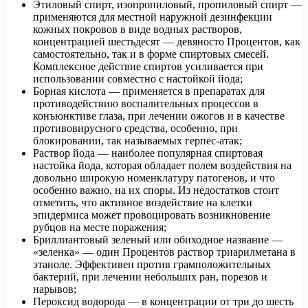
Этиловый спирт, изопропиловый, пропиловый спирт —
применяются для местной наружной дезинфекции
кожных покровов в виде водных растворов,
концентрацией шестьдесят — девяносто Процентов, как
самостоятельно, так и в форме спиртовых смесей.
Комплексное действие спиртов усиливается при
использовании совместно с настойкой йода;
Борная кислота — применяется в препаратах для
противодействию воспалительных процессов в
конъюнктиве глаза, при лечении ожогов и в качестве
противовирусного средства, особенно, при
блокировании, так называемых герпес-атак;
Раствор йода — наиболее популярная спиртовая
настойка йода, которая обладает полем воздействия на
довольно широкую номенклатуру патогенов, и что
особенно важно, на их споры. Из недостатков стоит
отметить, что активное воздействие на клетки
эпидермиса может провоцировать возникновение
рубцов на месте поражения;
Бриллиантовый зеленый или обиходное название —
«зеленка» — один Процентов раствор триарилметана в
этаноле. Эффективен против грамположительных
бактерий, при лечении небольших ран, порезов и
нарывов;
Пероксид водорода — в концентрации от три до шесть