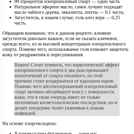
99 Процентов изопропиловый спирт — один часть
Натуральное эфирное масло, самое лучшее подходят
масло чайного дерева, эвкалипта, пихты — 0,1 часть;
Загуститель, в нашем случае, гель алоэ вера — 0,25
часть.
Обращаем внимание, что в данном рецепте, влияние
загустителя довольно важное, если не сказать ключевое,
прежде всего, из за высокой концентрации изопропилового
спирта. Помимо чего, использование геля поможет защитить
кожу от раздражения и пересушивания.
Важно! Стоит помнить, что наркотический эффект
изопропилового спирта в два раза превышает
аналогичный от спирта этилового, по этой
причине стоит воздержаться от вдыхания паров.
Помимо чего абсолютированный изопропиловый
спирт активно абсорбирует влагу с поверхности
кожи, что в свою очередь имеет не только
негативные косметологические последствия, но и
делает эпидермис более уязвимым к атакам
инфекций.
На основе хлоргексидина:
Хлоргексидина биглюконат — один мл;