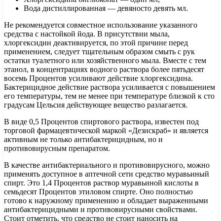
Вода дистиллированная — девяносто девять мл.
Не рекомендуется совместное использование указанного
средства с настойкой йода. В присутствии мыла,
хлоргексидин деактивируется, по этой причине перед
применением, следует тщательным образом смыть с рук
остатки туалетного или хозяйственного мыла. Вместе с тем
этанол, в концентрациях водного раствора более пятьдесят
восемь Процентов усиливают действие хлоргексидина.
Бактерицидное действие раствора усиливается с повышением
его температуры, тем не менее при температуре близкой к сто
градусам Цельсия действующее вещество разлагается.
В виде 0,5 Процентов спиртового раствора, известен под
торговой фармацевтической маркой «Дезискраб» и является
активным не только антибактерицидным, но и
противовирусным препаратом.
В качестве антибактериального и противовирусного, можно
применять доступное в аптечной сети средство муравьиный
спирт. Это 1,4 Процентов раствор муравьиной кислоты в
семьдесят Процентов этиловом спирте. Оно полностью
готово к наружному применению и обладает выраженными
антибактерицидными и противовирусными свойствами.
Стоит отметить, что средство не стоит наносить на