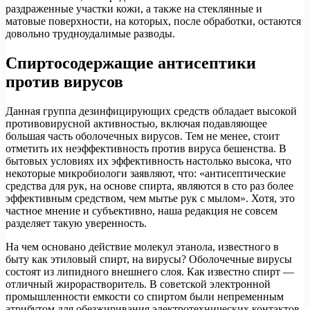
раздраженные участки кожи, а также на стеклянные и
матовые поверхности, на которых, после обработки, остаются
довольно трудноудалимые разводы.
Спиртосодержащие антисептики
против вирусов
Данная группа дезинфицирующих средств обладает высокой
противовирусной активностью, включая подавляющее
большая часть оболочечных вирусов. Тем не менее, стоит
отметить их неэффективность против вируса бешенства. В
бытовых условиях их эффективность настолько высока, что
некоторые микробиологи заявляют, что: «антисептические
средства для рук, на основе спирта, являются в сто раз более
эффективным средством, чем мытье рук с мылом». Хотя, это
частное мнение и субъективно, наша редакция не совсем
разделяет такую уверенность.
На чем основано действие молекул этанола, известного в
быту как этиловый спирт, на вирусы? Оболочечные вирусы
состоят из липидного внешнего слоя. Как известно спирт —
отличный жирорастворитель. В советской электронной
промышленности емкости со спиртом были непременным
атрибутом для обезжиривания электротехнических контактов.