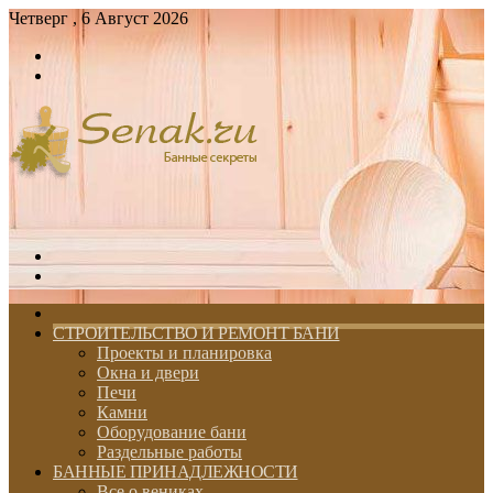
Четверг , 6 Август 2026
Войти
Switch
skin
Меню
Switch
skin
ГЛАВНАЯ
СТРОИТЕЛЬСТВО И РЕМОНТ БАНИ
Проекты и планировка
Окна и двери
Печи
Камни
Оборудование бани
Раздельные работы
БАННЫЕ ПРИНАДЛЕЖНОСТИ
Все о вениках