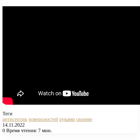
Теги
антисептик
поверхностей
руками
своими
14.11.2022
0
Время чтения: 7 мин.
Facebook
X
Pinterest
Вконтакте
Одноклассники
Messenger
Messenger
WhatsApp
Telegram
Viber
Печатать