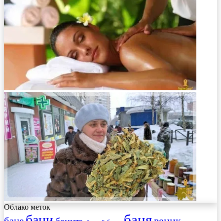
Облако меток
баня
бани
веник