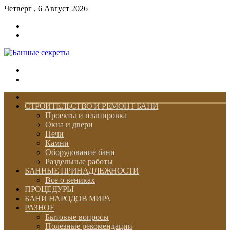
Четверг , 6 Август 2026
Войти
Switch
skin
Меню
Switch
skin
ГЛАВНАЯ
СТРОИТЕЛЬСТВО И РЕМОНТ БАНИ
Проекты и планировка
Окна и двери
Печи
Камни
Оборудование бани
Раздельные работы
БАННЫЕ ПРИНАДЛЕЖНОСТИ
Все о вениках
ПРОЦЕДУРЫ
БАНИ НАРОДОВ МИРА
РАЗНОЕ
Бытовые вопросы
Полезные рекомендации