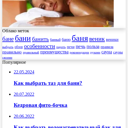
Облако меток
баня
бани
веник
бане
банить
веники
баню
банный
особенности
печь
польза
правила
обзор
печи
выбрать
парить
преимущества
сауна
правильно
сауны
рекомендации
правильный
руками
своими
Популярное
22.05.2024
Как выбрать таз для бани?
20.07.2022
Кедровая фито-бочка
20.06.2022
Как выбрать водонагревательный бак для