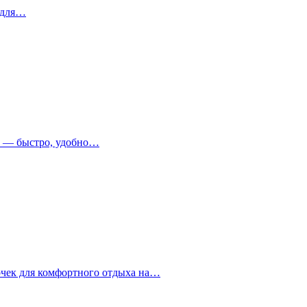
 для…
т — быстро, удобно…
очек для комфортного отдыха на…