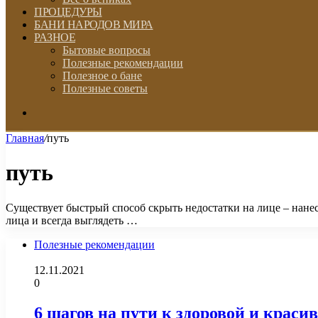
ПРОЦЕДУРЫ
БАНИ НАРОДОВ МИРА
РАЗНОЕ
Бытовые вопросы
Полезные рекомендации
Полезное о бане
Полезные советы
Искать
Главная
/
путь
путь
Существует быстрый способ скрыть недостатки на лице – нане
лица и всегда выглядеть …
Полезные рекомендации
12.11.2021
0
6 шагов на пути к здоровой и краси