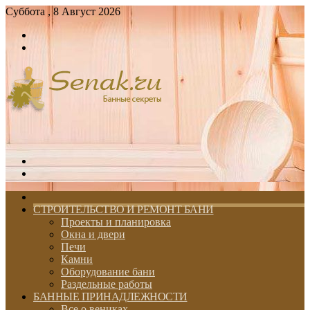
Суббота , 8 Август 2026
Войти
Switch
skin
Меню
Switch
skin
ГЛАВНАЯ
СТРОИТЕЛЬСТВО И РЕМОНТ БАНИ
Проекты и планировка
Окна и двери
Печи
Камни
Оборудование бани
Раздельные работы
БАННЫЕ ПРИНАДЛЕЖНОСТИ
Все о вениках