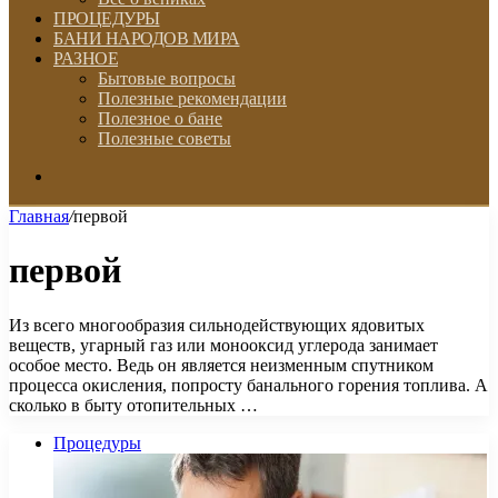
ПРОЦЕДУРЫ
БАНИ НАРОДОВ МИРА
РАЗНОЕ
Бытовые вопросы
Полезные рекомендации
Полезное о бане
Полезные советы
Искать
Главная
/
первой
первой
Из всего многообразия сильнодействующих ядовитых
веществ, угарный газ или монооксид углерода занимает
особое место. Ведь он является неизменным спутником
процесса окисления, попросту банального горения топлива. А
сколько в быту отопительных …
Процедуры