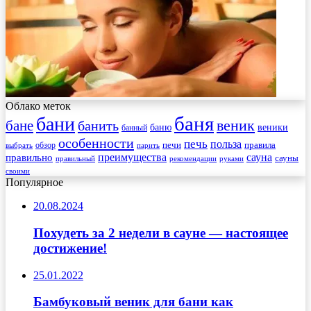
Облако меток
баня
бани
веник
бане
банить
веники
баню
банный
особенности
печь
польза
правила
обзор
печи
выбрать
парить
преимущества
сауна
правильно
сауны
рекомендации
правильный
руками
своими
Популярное
20.08.2024
Похудеть за 2 недели в сауне — настоящее
достижение!
25.01.2022
Бамбуковый веник для бани как