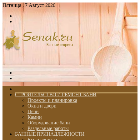
Пятница , 7 Август 2026
Войти
Switch
skin
Меню
Switch
skin
ГЛАВНАЯ
СТРОИТЕЛЬСТВО И РЕМОНТ БАНИ
Проекты и планировка
Окна и двери
Печи
Камни
Оборудование бани
Раздельные работы
БАННЫЕ ПРИНАДЛЕЖНОСТИ
Все о вениках