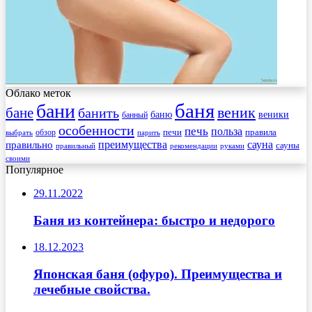
Облако меток
баня
бани
веник
бане
банить
веники
баню
банный
особенности
печь
польза
правила
обзор
печи
выбрать
парить
преимущества
сауна
правильно
сауны
рекомендации
правильный
руками
своими
Популярное
29.11.2022
Баня из контейнера: быстро и недорого
18.12.2023
Японская баня (офуро). Преимущества и
лечебные свойства.