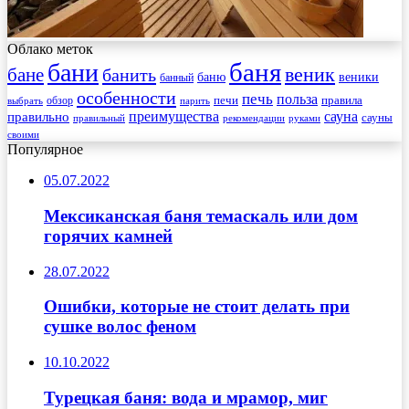
Облако меток
баня
бани
веник
бане
банить
веники
баню
банный
особенности
печь
польза
правила
обзор
печи
выбрать
парить
преимущества
сауна
правильно
сауны
рекомендации
правильный
руками
своими
Популярное
05.07.2022
Мексиканская баня темаскаль или дом
горячих камней
28.07.2022
Ошибки, которые не стоит делать при
сушке волос феном
10.10.2022
Турецкая баня: вода и мрамор, миг