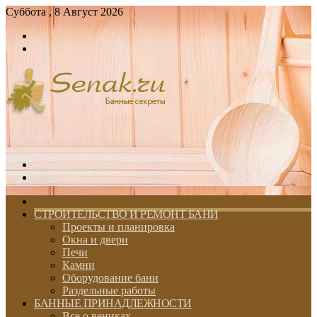
Суббота , 8 Август 2026
Войти
Switch
skin
Меню
Switch
skin
ГЛАВНАЯ
СТРОИТЕЛЬСТВО И РЕМОНТ БАНИ
Проекты и планировка
Окна и двери
Печи
Камни
Оборудование бани
Раздельные работы
БАННЫЕ ПРИНАДЛЕЖНОСТИ
Все о вениках