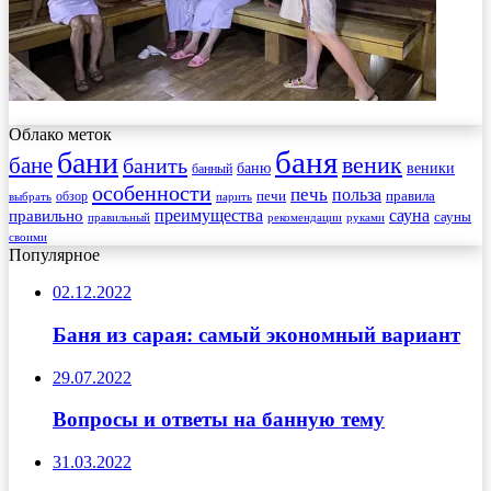
Облако меток
баня
бани
веник
бане
банить
веники
баню
банный
особенности
печь
польза
правила
обзор
печи
выбрать
парить
преимущества
сауна
правильно
сауны
рекомендации
правильный
руками
своими
Популярное
02.12.2022
Баня из сарая: самый экономный вариант
29.07.2022
Вопросы и ответы на банную тему
31.03.2022