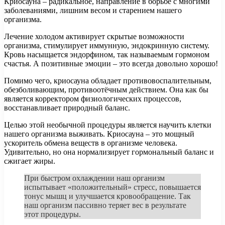
Криосауна – радикальное, направление в борьбе с многими
заболеваниями, лишним весом и старением нашего
организма.
Лечение холодом активирует скрытые возможности
организма, стимулирует иммунную, эндокринную систему.
Кровь насыщается эндорфином, так называемым гормоном
счастья. А позитивные эмоции – это всегда довольно хорошо!
Помимо чего, криосауна обладает противовоспалительным,
обезболивающим, противоотёчным действием. Она как бы
является корректором физиологических процессов,
восстанавливает природный баланс.
Целью этой необычной процедуры является научить клетки
нашего организма выживать. Криосауна – это мощный
ускоритель обмена веществ в организме человека.
Удивительно, но она нормализирует гормональный баланс и
сжигает жиры.
При быстром охлаждении наш организм
испытывает «положительный» стресс, повышается
тонус мышц и улучшается кровообращение. Так
наш организм пассивно теряет вес в результате
этот процедуры.