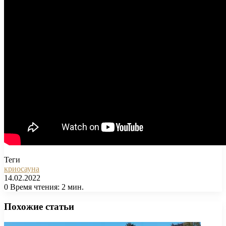
Теги
криосауна
14.02.2022
0
Время чтения: 2 мин.
Facebook
X
Pinterest
Вконтакте
Одноклассники
Messenger
Messenger
WhatsApp
Telegram
Viber
Печатать
Похожие статьи