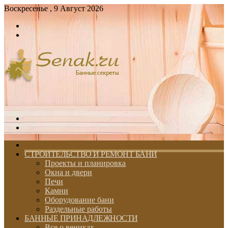
Воскресенье , 9 Август 2026
Войти
Switch
skin
Меню
Switch
skin
ГЛАВНАЯ
СТРОИТЕЛЬСТВО И РЕМОНТ БАНИ
Проекты и планировка
Окна и двери
Печи
Камни
Оборудование бани
Раздельные работы
БАННЫЕ ПРИНАДЛЕЖНОСТИ
Все о вениках