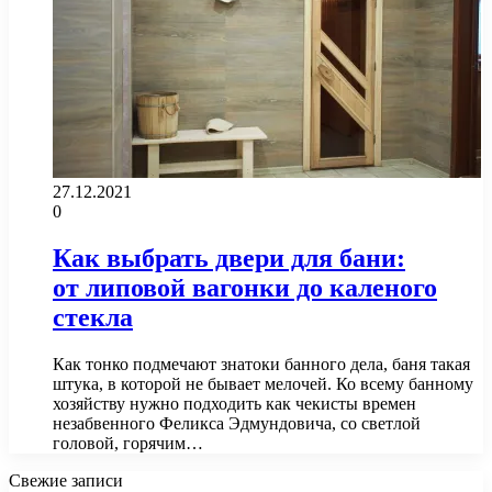
27.12.2021
0
Как выбрать двери для бани:
от липовой вагонки до каленого
стекла
Как тонко подмечают знатоки банного дела, баня такая
штука, в которой не бывает мелочей. Ко всему банному
хозяйству нужно подходить как чекисты времен
незабвенного Феликса Эдмундовича, со светлой
головой, горячим…
Свежие записи