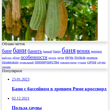
Облако меток
баня
бани
веник
бане
банить
веники
баню
банный
особенности
печь
польза
правила
обзор
печи
выбрать
парить
преимущества
сауна
правильно
сауны
рекомендации
правильный
руками
своими
Популярное
23.01.2023
Бани с бассейном в древнем Риме кроссворд
02.12.2021
Польза сауны