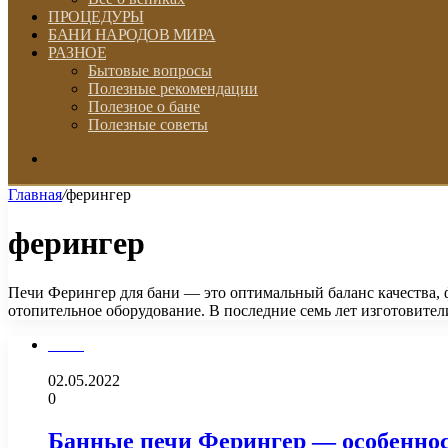
ПРОЦЕДУРЫ
БАНИ НАРОДОВ МИРА
РАЗНОЕ
Бытовые вопросы
Полезные рекомендации
Полезное о бане
Полезные советы
Искать
Главная
/
ферингер
ферингер
Печи Ферингер для бани — это оптимальный баланс качества,
отопительное оборудование. В последние семь лет изготовите
Печи
02.05.2022
0
Банные печи Ферингер — особеннос