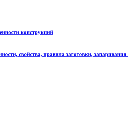
бенности конструкций
енности, свойства, правила заготовки, запаривания