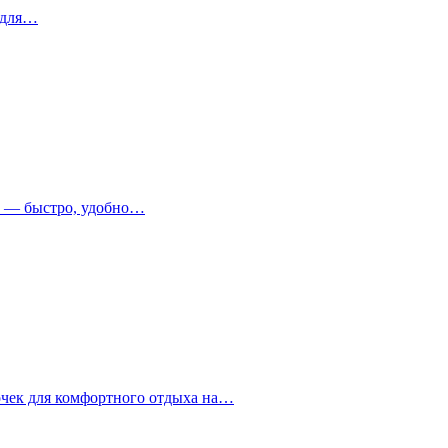
 для…
т — быстро, удобно…
очек для комфортного отдыха на…