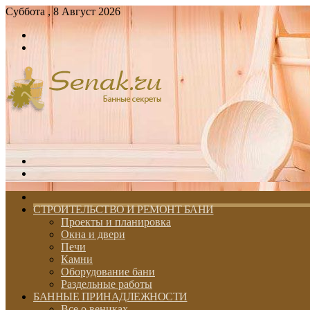
Суббота , 8 Август 2026
Войти
Switch
skin
Меню
Switch
skin
ГЛАВНАЯ
СТРОИТЕЛЬСТВО И РЕМОНТ БАНИ
Проекты и планировка
Окна и двери
Печи
Камни
Оборудование бани
Раздельные работы
БАННЫЕ ПРИНАДЛЕЖНОСТИ
Все о вениках