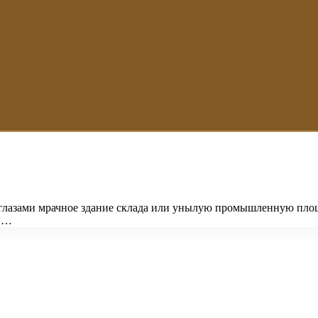
ед глазами мрачное здание склада или унылую промышленную пло
в …