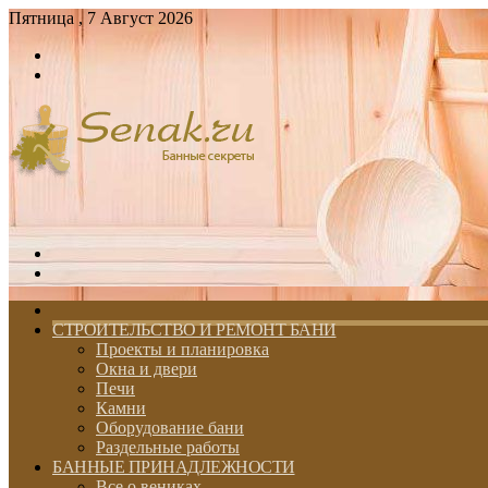
Пятница , 7 Август 2026
Войти
Switch
skin
Меню
Switch
skin
ГЛАВНАЯ
СТРОИТЕЛЬСТВО И РЕМОНТ БАНИ
Проекты и планировка
Окна и двери
Печи
Камни
Оборудование бани
Раздельные работы
БАННЫЕ ПРИНАДЛЕЖНОСТИ
Все о вениках