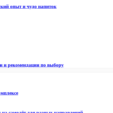
ский опыт и чудо напиток
ти и рекомендации по выбору
омплексе
 на самолёт для разных направлений