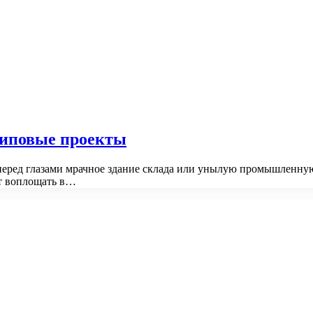
Типовые проекты
т перед глазами мрачное здание склада или унылую промышленн
ет воплощать в…