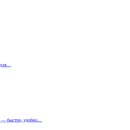
 для…
т — быстро, удобно…