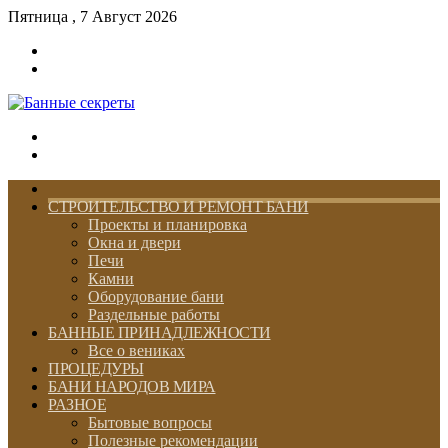
Пятница , 7 Август 2026
Войти
Switch
skin
Меню
Switch
skin
ГЛАВНАЯ
СТРОИТЕЛЬСТВО И РЕМОНТ БАНИ
Проекты и планировка
Окна и двери
Печи
Камни
Оборудование бани
Раздельные работы
БАННЫЕ ПРИНАДЛЕЖНОСТИ
Все о вениках
ПРОЦЕДУРЫ
БАНИ НАРОДОВ МИРА
РАЗНОЕ
Бытовые вопросы
Полезные рекомендации