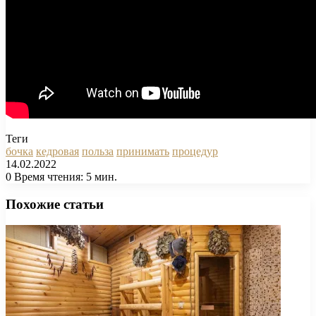
Теги
бочка
кедровая
польза
принимать
процедур
14.02.2022
0
Время чтения: 5 мин.
Facebook
X
Pinterest
Вконтакте
Одноклассники
Messenger
Messenger
WhatsApp
Telegram
Viber
Печатать
Похожие статьи