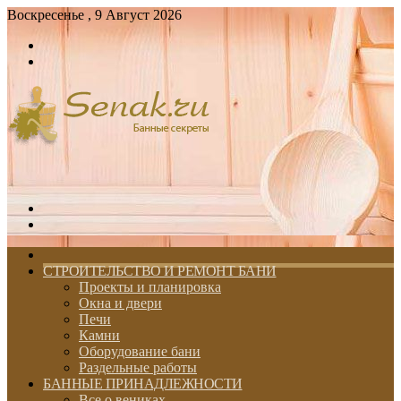
Воскресенье , 9 Август 2026
Войти
Switch
skin
Меню
Switch
skin
ГЛАВНАЯ
СТРОИТЕЛЬСТВО И РЕМОНТ БАНИ
Проекты и планировка
Окна и двери
Печи
Камни
Оборудование бани
Раздельные работы
БАННЫЕ ПРИНАДЛЕЖНОСТИ
Все о вениках