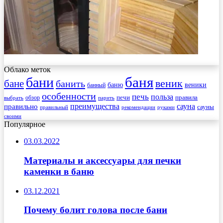
Облако меток
баня
бани
веник
бане
банить
веники
баню
банный
особенности
печь
польза
правила
обзор
печи
выбрать
парить
преимущества
сауна
правильно
сауны
рекомендации
правильный
руками
своими
Популярное
03.03.2022
Материалы и аксессуары для печки
каменки в баню
03.12.2021
Почему болит голова после бани