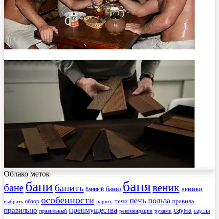
Облако меток
баня
бани
веник
бане
банить
веники
баню
банный
особенности
печь
польза
правила
обзор
печи
выбрать
парить
преимущества
сауна
правильно
сауны
рекомендации
правильный
руками