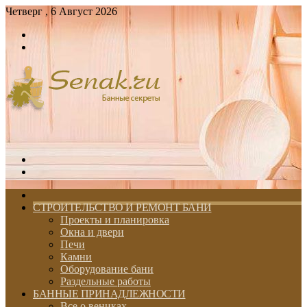
Четверг , 6 Август 2026
Войти
Switch
skin
Меню
Switch
skin
ГЛАВНАЯ
СТРОИТЕЛЬСТВО И РЕМОНТ БАНИ
Проекты и планировка
Окна и двери
Печи
Камни
Оборудование бани
Раздельные работы
БАННЫЕ ПРИНАДЛЕЖНОСТИ
Все о вениках