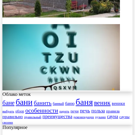
Облако меток
баня
бани
веник
бане
банить
веники
баню
банный
особенности
печь
польза
правила
обзор
печи
выбрать
парить
преимущества
сауна
правильно
сауны
рекомендации
правильный
руками
своими
Популярное