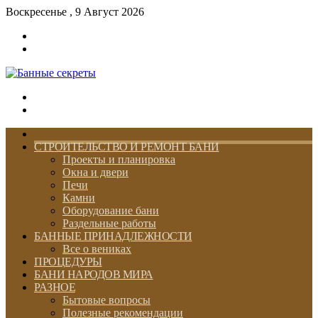
Воскресенье , 9 Август 2026
Войти
Switch
skin
Меню
Switch
skin
ГЛАВНАЯ
СТРОИТЕЛЬСТВО И РЕМОНТ БАНИ
Проекты и планировка
Окна и двери
Печи
Камни
Оборудование бани
Раздельные работы
БАННЫЕ ПРИНАДЛЕЖНОСТИ
Все о вениках
ПРОЦЕДУРЫ
БАНИ НАРОДОВ МИРА
РАЗНОЕ
Бытовые вопросы
Полезные рекомендации