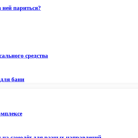
в ней париться?
сального средства
 для бани
омплексе
 на самолёт для разных направлений