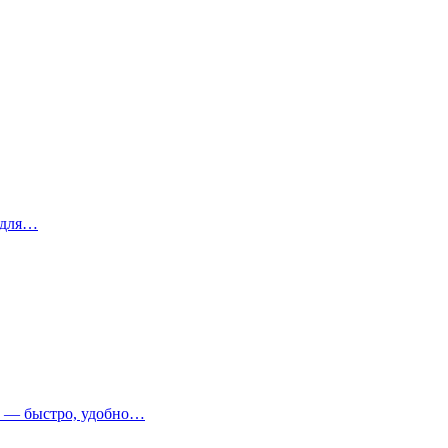
 для…
т — быстро, удобно…