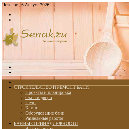
Четверг , 6 Август 2026
Войти
Switch
skin
Меню
Switch
skin
ГЛАВНАЯ
СТРОИТЕЛЬСТВО И РЕМОНТ БАНИ
Проекты и планировка
Окна и двери
Печи
Камни
Оборудование бани
Раздельные работы
БАННЫЕ ПРИНАДЛЕЖНОСТИ
Все о вениках