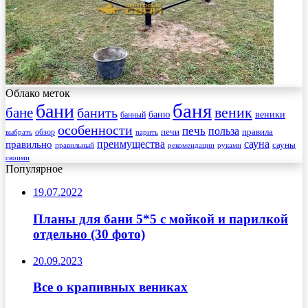
Облако меток
баня
бани
веник
бане
банить
веники
баню
банный
особенности
печь
польза
правила
обзор
печи
выбрать
парить
преимущества
сауна
правильно
сауны
рекомендации
правильный
руками
своими
Популярное
19.07.2022
Планы для бани 5*5 с мойкой и парилкой
отдельно (30 фото)
20.09.2023
Все о крапивных вениках