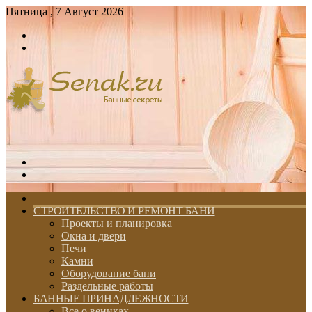
Пятница , 7 Август 2026
Войти
Switch
skin
Меню
Switch
skin
ГЛАВНАЯ
СТРОИТЕЛЬСТВО И РЕМОНТ БАНИ
Проекты и планировка
Окна и двери
Печи
Камни
Оборудование бани
Раздельные работы
БАННЫЕ ПРИНАДЛЕЖНОСТИ
Все о вениках