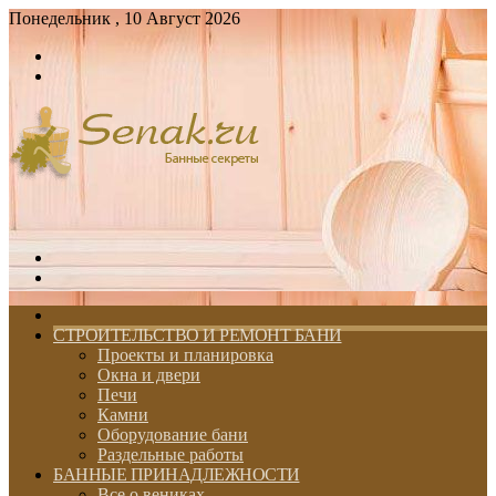
Понедельник , 10 Август 2026
Войти
Switch
skin
Меню
Switch
skin
ГЛАВНАЯ
СТРОИТЕЛЬСТВО И РЕМОНТ БАНИ
Проекты и планировка
Окна и двери
Печи
Камни
Оборудование бани
Раздельные работы
БАННЫЕ ПРИНАДЛЕЖНОСТИ
Все о вениках