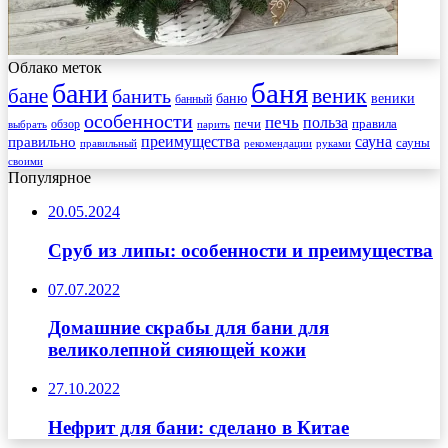
Облако меток
баня
бани
веник
бане
банить
веники
баню
банный
особенности
печь
польза
правила
обзор
печи
выбрать
парить
преимущества
сауна
правильно
сауны
рекомендации
правильный
руками
своими
Популярное
20.05.2024
Сруб из липы: особенности и преимущества
07.07.2022
Домашние скрабы для бани для
великолепной сияющей кожи
27.10.2022
Нефрит для бани: сделано в Китае