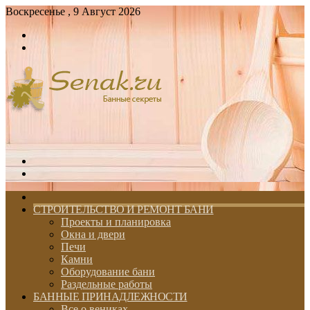
Воскресенье , 9 Август 2026
Войти
Switch
skin
Меню
Switch
skin
ГЛАВНАЯ
СТРОИТЕЛЬСТВО И РЕМОНТ БАНИ
Проекты и планировка
Окна и двери
Печи
Камни
Оборудование бани
Раздельные работы
БАННЫЕ ПРИНАДЛЕЖНОСТИ
Все о вениках