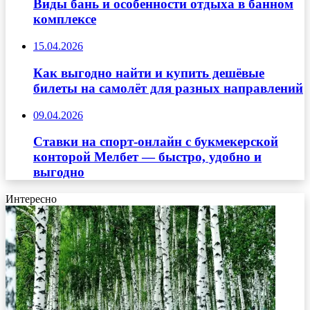
Виды бань и особенности отдыха в банном
комплексе
15.04.2026
Как выгодно найти и купить дешёвые
билеты на самолёт для разных направлений
09.04.2026
Ставки на спорт-онлайн с букмекерской
конторой Мелбет — быстро, удобно и
выгодно
Интересно