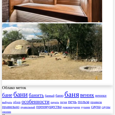
Облако меток
баня
бани
веник
бане
банить
веники
баню
банный
особенности
печь
польза
правила
обзор
печи
выбрать
парить
преимущества
сауна
правильно
сауны
рекомендации
правильный
руками
своими