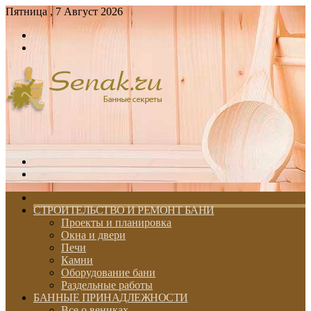
Пятница , 7 Август 2026
Войти
Switch
skin
Меню
Switch
skin
ГЛАВНАЯ
СТРОИТЕЛЬСТВО И РЕМОНТ БАНИ
Проекты и планировка
Окна и двери
Печи
Камни
Оборудование бани
Раздельные работы
БАННЫЕ ПРИНАДЛЕЖНОСТИ
Все о вениках