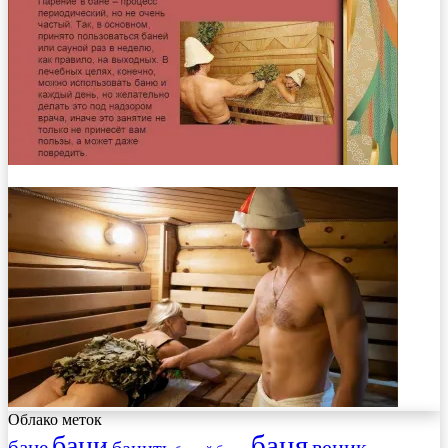
Облако меток
баня
бани
веник