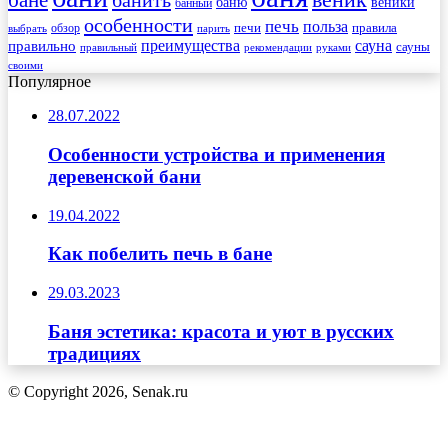
бане
банить
веники
баню
банный
особенности
печь
польза
правила
обзор
печи
выбрать
парить
преимущества
сауна
правильно
сауны
рекомендации
правильный
руками
своими
Популярное
28.07.2022
Особенности устройства и применения
деревенской бани
19.04.2022
Как побелить печь в бане
29.03.2023
Баня эстетика: красота и уют в русских
традициях
© Copyright 2026, Senak.ru
Кнопка