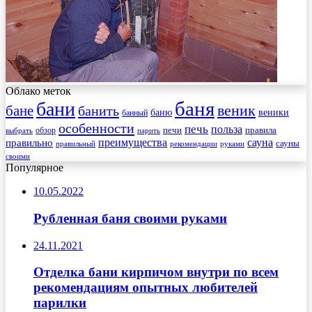
Облако меток
баня
бани
веник
бане
банить
веники
баню
банный
особенности
печь
польза
правила
обзор
печи
выбрать
парить
преимущества
сауна
правильно
сауны
рекомендации
правильный
руками
своими
Популярное
10.05.2022
Рубленная баня своими руками
24.11.2021
Отделка бани кирпичом внутри по всем
рекомендациям опытных любителей
парилки