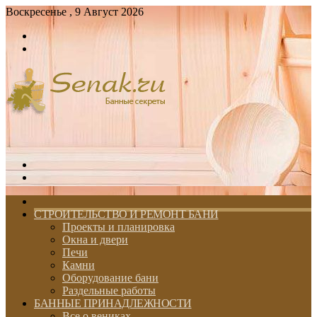
Воскресенье , 9 Август 2026
Войти
Switch
skin
Меню
Switch
skin
ГЛАВНАЯ
СТРОИТЕЛЬСТВО И РЕМОНТ БАНИ
Проекты и планировка
Окна и двери
Печи
Камни
Оборудование бани
Раздельные работы
БАННЫЕ ПРИНАДЛЕЖНОСТИ
Все о вениках