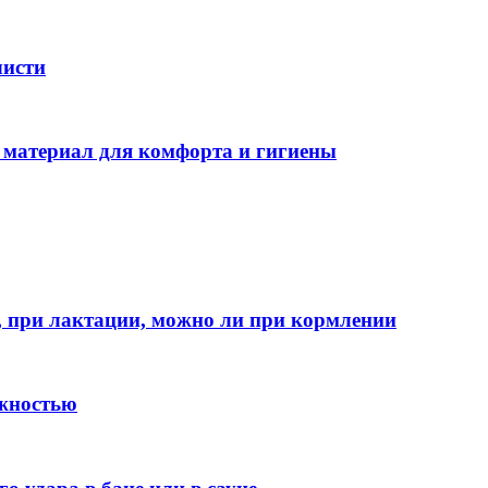
чисти
 материал для комфорта и гигиены
, при лактации, можно ли при кормлении
ажностью