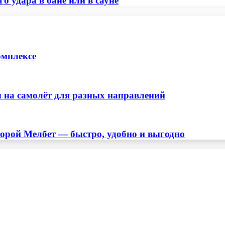
о удара в бане или в сауне
омплексе
 на самолёт для разных направлений
торой Мелбет — быстро, удобно и выгодно