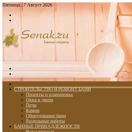
Пятница , 7 Август 2026
Войти
Switch
skin
Меню
Switch
skin
ГЛАВНАЯ
СТРОИТЕЛЬСТВО И РЕМОНТ БАНИ
Проекты и планировка
Окна и двери
Печи
Камни
Оборудование бани
Раздельные работы
БАННЫЕ ПРИНАДЛЕЖНОСТИ
Все о вениках