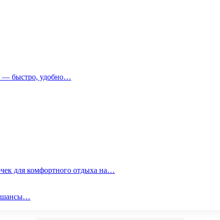
т — быстро, удобно…
очек для комфортного отдыха на…
ои шансы…