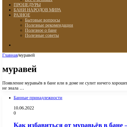
ПРОЦЕДУРЫ
БАНИ НАРОДОВ МИРА
РАЗНОЕ
Бытовые вопросы
Полезные рекомендации
Полезное о бане
Полезные советы
Искать
Главная
/
муравей
муравей
Появление муравьёв в бане или в доме не сулит ничего хорош
не знала …
Банные принадлежности
10.06.2022
0
Как избавиться от муравьёв в бане 