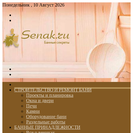
Понедельник , 10 Август 2026
Войти
Switch
skin
Меню
Switch
skin
ГЛАВНАЯ
СТРОИТЕЛЬСТВО И РЕМОНТ БАНИ
Проекты и планировка
Окна и двери
Печи
Камни
Оборудование бани
Раздельные работы
БАННЫЕ ПРИНАДЛЕЖНОСТИ
Все о вениках