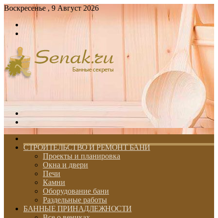
Воскресенье , 9 Август 2026
Войти
Switch
skin
Меню
Switch
skin
ГЛАВНАЯ
СТРОИТЕЛЬСТВО И РЕМОНТ БАНИ
Проекты и планировка
Окна и двери
Печи
Камни
Оборудование бани
Раздельные работы
БАННЫЕ ПРИНАДЛЕЖНОСТИ
Все о вениках