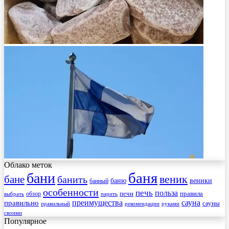
Облако меток
баня
бани
веник
бане
банить
веники
баню
банный
особенности
печь
польза
правила
обзор
печи
выбрать
парить
преимущества
сауна
правильно
сауны
рекомендации
правильный
руками
своими
Популярное