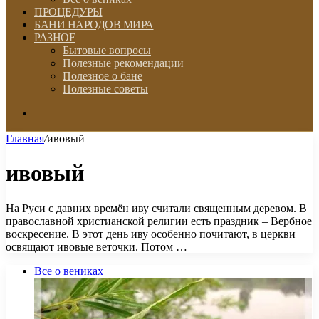
ПРОЦЕДУРЫ
БАНИ НАРОДОВ МИРА
РАЗНОЕ
Бытовые вопросы
Полезные рекомендации
Полезное о бане
Полезные советы
Искать
Главная
/
ивовый
ивовый
На Руси с давних времён иву считали священным деревом. В
православной христианской религии есть праздник – Вербное
воскресение. В этот день иву особенно почитают, в церкви
освящают ивовые веточки. Потом …
Все о вениках