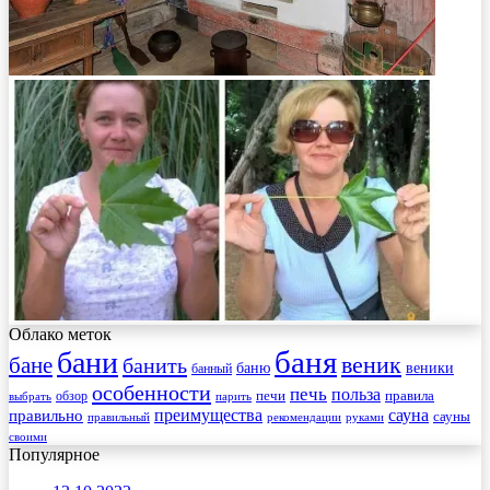
Облако меток
баня
бани
веник
бане
банить
веники
баню
банный
особенности
печь
польза
правила
обзор
печи
выбрать
парить
преимущества
сауна
правильно
сауны
рекомендации
правильный
руками
своими
Популярное