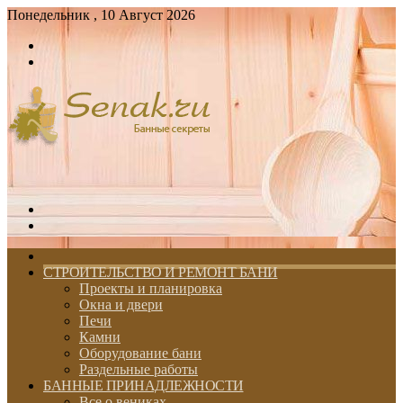
Понедельник , 10 Август 2026
Войти
Switch
skin
Меню
Switch
skin
ГЛАВНАЯ
СТРОИТЕЛЬСТВО И РЕМОНТ БАНИ
Проекты и планировка
Окна и двери
Печи
Камни
Оборудование бани
Раздельные работы
БАННЫЕ ПРИНАДЛЕЖНОСТИ
Все о вениках