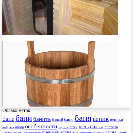
Облако меток
баня
бани
веник
бане
банить
веники
баню
банный
особенности
печь
польза
правила
обзор
печи
выбрать
парить
преимущества
сауна
правильно
сауны
рекомендации
правильный
руками