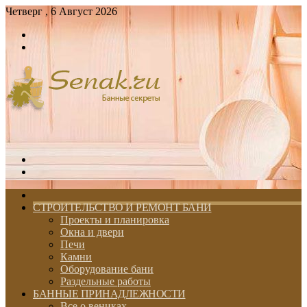
Четверг , 6 Август 2026
Войти
Switch
skin
Меню
Switch
skin
ГЛАВНАЯ
СТРОИТЕЛЬСТВО И РЕМОНТ БАНИ
Проекты и планировка
Окна и двери
Печи
Камни
Оборудование бани
Раздельные работы
БАННЫЕ ПРИНАДЛЕЖНОСТИ
Все о вениках