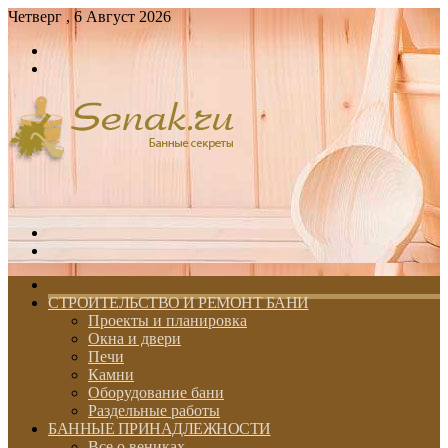
Четверг , 6 Август 2026
Войти
Switch
skin
Меню
Switch
skin
ГЛАВНАЯ
СТРОИТЕЛЬСТВО И РЕМОНТ БАНИ
Проекты и планировка
Окна и двери
Печи
Камни
Оборудование бани
Раздельные работы
БАННЫЕ ПРИНАДЛЕЖНОСТИ
Все о вениках