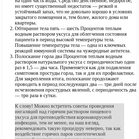
на один часть воды. Средство действенное, недорогое,
но имеет существенный недостаток — резкий и
устойчивый запах, что не довольно хорошо в условиях
закрытого помещения и, тем более, жилого дома или
квартиры.
Обтирание тела пять — шесть Процентов теплым
водным раствором уксуса для облегчения состояния
пациента в период высокой температуры тела.
Повышение температуры тела — одна из ключевых
реакций иммунной системы на чужеродные антитела.
Полоскание горла два Процентов теплым водным
раствором натурального уксуса с периодичностью один
раз в 1,5 — два часа. Применяется как для подавления
симптомов простуды горла, так и для их профилактики.
Для закрепления итога, полоскание продолжают
проводить в период последующих два — три дней после
исчезновения простудных явлений, с периодичность два
— три раза в сутки.
К слову! Можно встретить советы проведения
ингаляций над горячим раствором пищевого
уксуса для противодействия коронавирусной
инфекции, тем не менее, на наш взгляд,
рекомендовать такую процедуру неверно, так как
воздействие горячих паров синтетической