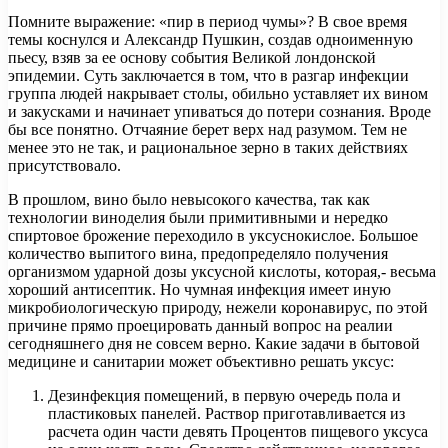
Помните выражение: «пир в период чумы»? В свое время
темы коснулся и Александр Пушкин, создав одноименную
пьесу, взяв за ее основу события Великой лондонской
эпидемии. Суть заключается в том, что в разгар инфекции
группа людей накрывает столы, обильно уставляет их вином
и закусками и начинает упиваться до потери сознания. Вроде
бы все понятно. Отчаяние берет верх над разумом. Тем не
менее это не так, и рациональное зерно в таких действиях
присутствовало.
В прошлом, вино было невысокого качества, так как
технологии виноделия были примитивными и нередко
спиртовое брожение переходило в уксуснокислое. Большое
количество выпитого вина, предопределяло получения
организмом ударной дозы уксусной кислоты, которая,- весьма
хороший антисептик. Но чумная инфекция имеет иную
микробиологическую природу, нежели коронавирус, по этой
причине прямо проецировать данный вопрос на реалии
сегодняшнего дня не совсем верно. Какие задачи в бытовой
медицине и санитарии может объективно решать уксус:
Дезинфекция помещений, в первую очередь пола и
пластиковых панелей. Раствор приготавливается из
расчета один части девять Процентов пищевого уксуса