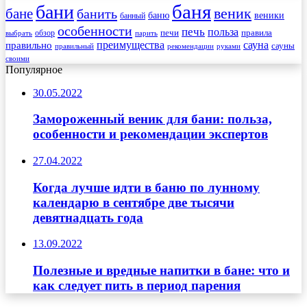
баня
бани
веник
бане
банить
веники
баню
банный
особенности
печь
польза
правила
обзор
печи
выбрать
парить
преимущества
сауна
правильно
сауны
рекомендации
правильный
руками
своими
Популярное
30.05.2022
Замороженный веник для бани: польза,
особенности и рекомендации экспертов
27.04.2022
Когда лучше идти в баню по лунному
календарю в сентябре две тысячи
девятнадцать года
13.09.2022
Полезные и вредные напитки в бане: что и
как следует пить в период парения