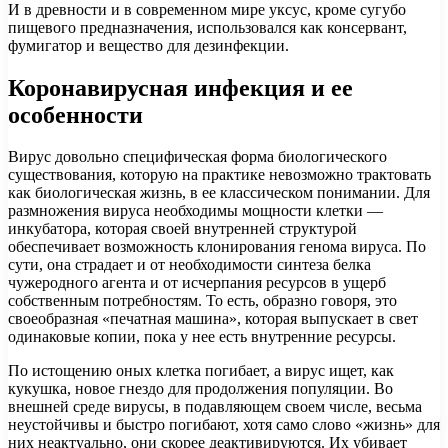
И в древности и в современном мире уксус, кроме сугубо
пищевого предназначения, использовался как консервант,
фумигатор и вещество для дезинфекции.
Коронавирусная инфекция и ее
особенности
Вирус довольно специфическая форма биологического
существования, которую на практике невозможно трактовать
как биологическая жизнь, в ее классическом понимании. Для
размножения вируса необходимы мощности клетки —
инкубатора, которая своей внутренней структурой
обеспечивает возможность клонирования генома вируса. По
сути, она страдает и от необходимости синтеза белка
чужеродного агента и от исчерпания ресурсов в ущерб
собственным потребностям. То есть, образно говоря, это
своеобразная «печатная машина», которая выпускает в свет
одинаковые копии, пока у нее есть внутренние ресурсы.
По истощению оных клетка погибает, а вирус ищет, как
кукушка, новое гнездо для продолжения популяции. Во
внешней среде вирусы, в подавляющем своем числе, весьма
неустойчивы и быстро погибают, хотя само слово «жизнь» для
них неактуально, они скорее деактивируются. Их убивает