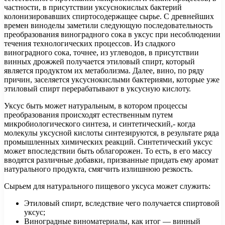
частности, в присутствии уксуснокислых бактерий
колонизировавших спиртосодержащее сырье. С древнейших
времен виноделы заметили следующую последовательность
преобразования виноградного сока в уксус при несоблюдении
течения технологических процессов. Из сладкого
виноградного сока, точнее, из углеводов, в присутствии
винных дрожжей получается этиловый спирт, который
является продуктом их метаболизма. Далее, вино, по ряду
причин, заселяется уксуснокислыми бактериями, которые уже
этиловый спирт перерабатывают в уксусную кислоту.
Уксус быть может натуральным, в котором процессы
преобразования происходят естественным путем
микробиологического синтеза, и синтетический,- когда
молекулы уксусной кислоты синтезируются, в результате ряда
промышленных химических реакций. Синтетический уксус
может впоследствии быть облагорожен. То есть, в его массу
вводятся различные добавки, призванные придать ему аромат
натурального продукта, смягчить излишнюю резкость.
Сырьем для натурального пищевого уксуса может служить:
Этиловый спирт, вследствие чего получается спиртовой
уксус;
Виноградные виноматериалы, как итог — винный