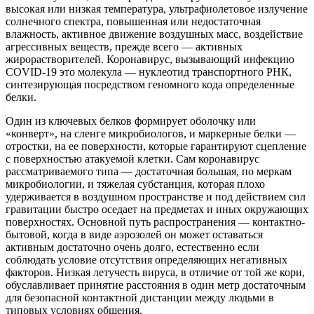
высокая или низкая температура, ультрафиолетовое излучение
солнечного спектра, повышенная или недостаточная
влажность, активное движение воздушных масс, воздействие
агрессивных веществ, прежде всего — активных
жирорастворителей. Коронавирус, вызывающий инфекцию
COVID-19 это молекула — нуклеотид транспортного РНК,
синтезирующая посредством геномного кода определенные
белки.
Один из ключевых белков формирует оболочку или
«конверт», на сленге микробиологов, и маркерные белки —
отростки, на ее поверхности, которые гарантируют сцепление
с поверхностью атакуемой клетки. Сам коронавирус
рассматриваемого типа — достаточная большая, по меркам
микробиологии, и тяжелая субстанция, которая плохо
удерживается в воздушном пространстве и под действием сил
гравитации быстро оседает на предметах и иных окружающих
поверхностях. Основной путь распространения — контактно-
бытовой, когда в виде аэрозолей он может оставаться
активным достаточно очень долго, естественно если
соблюдать условие отсутствия определяющих негативных
факторов. Низкая летучесть вируса, в отличие от той же кори,
обуславливает принятие расстояния в один метр достаточным
для безопасной контактной дистанции между людьми в
типовых условиях общения.