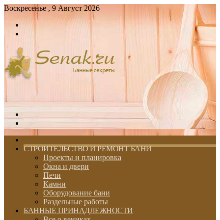
Воскресенье , 9 Август 2026
Войти
Switch
skin
Меню
Switch
skin
ГЛАВНАЯ
СТРОИТЕЛЬСТВО И РЕМОНТ БАНИ
Проекты и планировка
Окна и двери
Печи
Камни
Оборудование бани
Раздельные работы
БАННЫЕ ПРИНАДЛЕЖНОСТИ
Все о вениках