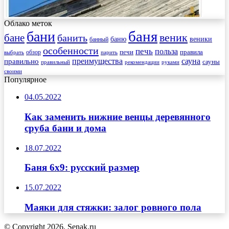
Облако меток
баня
бани
веник
бане
банить
веники
баню
банный
особенности
печь
польза
правила
обзор
печи
выбрать
парить
преимущества
сауна
правильно
сауны
рекомендации
правильный
руками
своими
Популярное
04.05.2022
Как заменить нижние венцы деревянного
сруба бани и дома
18.07.2022
Баня 6х9: русский размер
15.07.2022
Маяки для стяжки: залог ровного пола
© Copyright 2026, Senak.ru