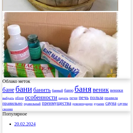
Облако меток
баня
бани
веник
бане
банить
веники
баню
банный
особенности
печь
польза
правила
обзор
печи
выбрать
парить
преимущества
сауна
правильно
сауны
рекомендации
правильный
руками
своими
Популярное
20.02.2024