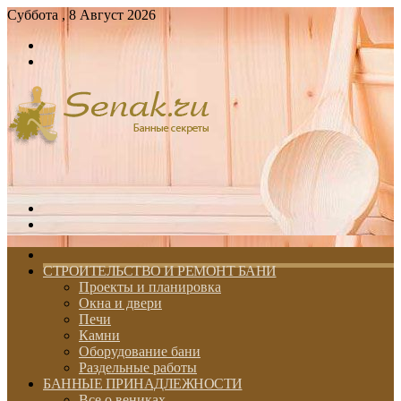
Суббота , 8 Август 2026
Войти
Switch
skin
Меню
Switch
skin
ГЛАВНАЯ
СТРОИТЕЛЬСТВО И РЕМОНТ БАНИ
Проекты и планировка
Окна и двери
Печи
Камни
Оборудование бани
Раздельные работы
БАННЫЕ ПРИНАДЛЕЖНОСТИ
Все о вениках