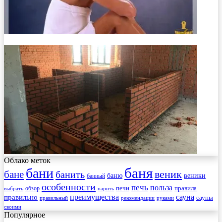
Облако меток
баня
бани
веник
бане
банить
веники
баню
банный
особенности
печь
польза
правила
обзор
печи
выбрать
парить
преимущества
сауна
правильно
сауны
рекомендации
правильный
руками
своими
Популярное