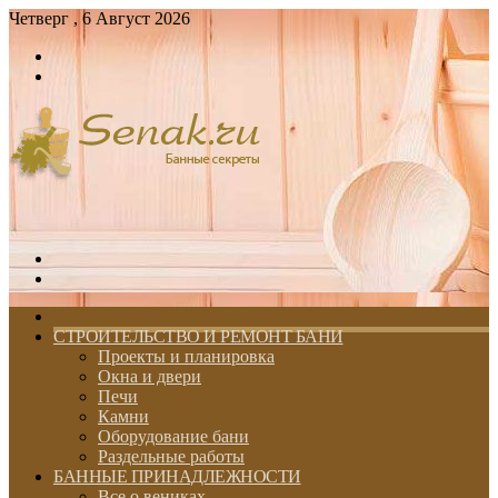
Четверг , 6 Август 2026
Войти
Switch
skin
Меню
Switch
skin
ГЛАВНАЯ
СТРОИТЕЛЬСТВО И РЕМОНТ БАНИ
Проекты и планировка
Окна и двери
Печи
Камни
Оборудование бани
Раздельные работы
БАННЫЕ ПРИНАДЛЕЖНОСТИ
Все о вениках