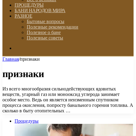
ПРОЦЕДУРЫ
БАНИ НАРОДОВ МИРА
РАЗНОЕ
Бытовые вопросы
Полезные рекомендации
Полезное о бане
Полезные советы
Искать
Главная
/
признаки
признаки
Из всего многообразия сильнодействующих ядовитых
веществ, угарный газ или монооксид углерода занимает
особое место. Ведь он является неизменным спутником
процесса окисления, попросту банального горения топлива. А
сколько в быту отопительных …
Процедуры