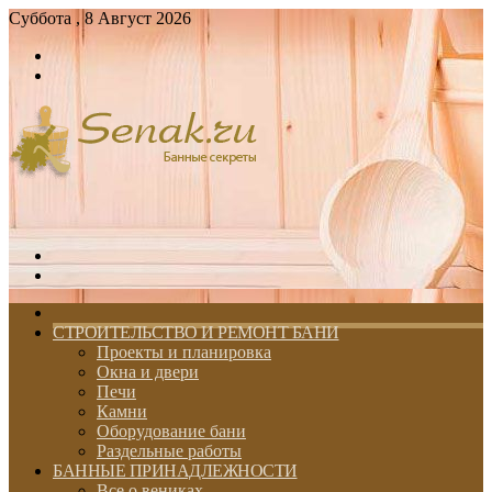
Суббота , 8 Август 2026
Войти
Switch
skin
Меню
Switch
skin
ГЛАВНАЯ
СТРОИТЕЛЬСТВО И РЕМОНТ БАНИ
Проекты и планировка
Окна и двери
Печи
Камни
Оборудование бани
Раздельные работы
БАННЫЕ ПРИНАДЛЕЖНОСТИ
Все о вениках