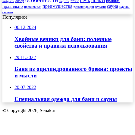
особенности
печь
польза
правила
обзор
печи
выбрать
парить
преимущества
сауна
правильно
сауны
рекомендации
правильный
руками
своими
Популярное
06.12.2024
Хвойные веники для бани: полезные
свойства и правила использования
29.11.2022
Баня из оцилиндрованного бревна: проекты
и мысли
20.07.2022
Специальная одежда для бани и сауны
© Copyright 2026, Senak.ru
Кнопка
«Наверх»