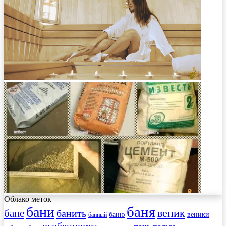
Облако меток
баня
бани
веник
бане
банить
веники
баню
банный