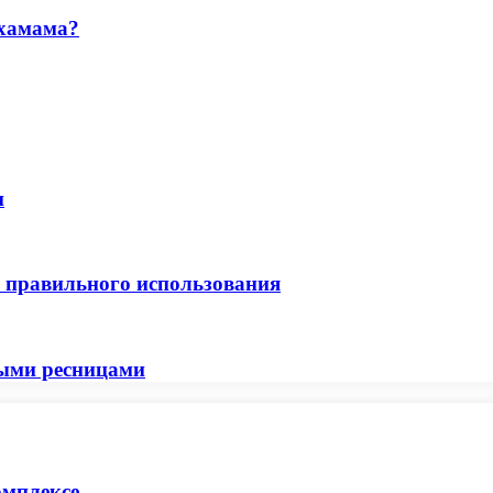
 хамама?
и
о правильного использования
ными ресницами
омплексе