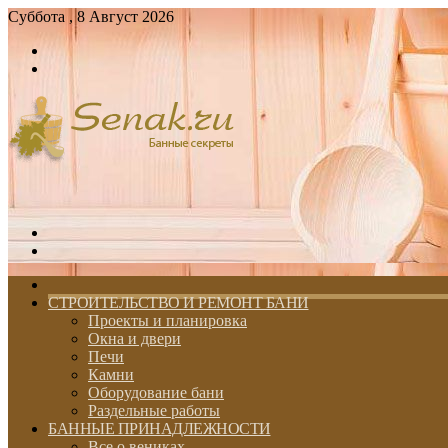
Суббота , 8 Август 2026
Войти
Switch
skin
Меню
Switch
skin
ГЛАВНАЯ
СТРОИТЕЛЬСТВО И РЕМОНТ БАНИ
Проекты и планировка
Окна и двери
Печи
Камни
Оборудование бани
Раздельные работы
БАННЫЕ ПРИНАДЛЕЖНОСТИ
Все о вениках