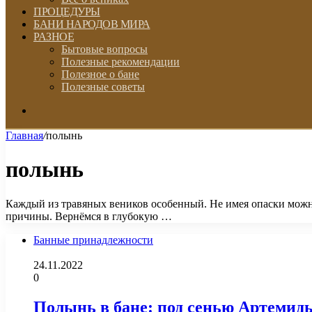
ПРОЦЕДУРЫ
БАНИ НАРОДОВ МИРА
РАЗНОЕ
Бытовые вопросы
Полезные рекомендации
Полезное о бане
Полезные советы
Искать
Главная
/
полынь
полынь
Каждый из травяных веников особенный. Не имея опаски можно
причины. Вернёмся в глубокую …
Банные принадлежности
24.11.2022
0
Полынь в бане: под сенью Артемид