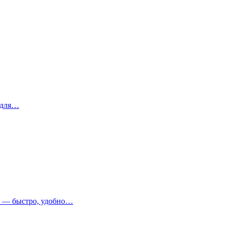
 для…
т — быстро, удобно…