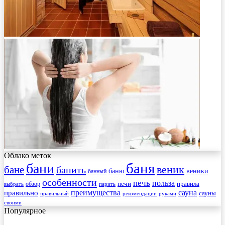
Облако меток
баня
бани
веник
бане
банить
веники
баню
банный
особенности
печь
польза
правила
обзор
печи
выбрать
парить
преимущества
сауна
правильно
сауны
рекомендации
правильный
руками
своими
Популярное