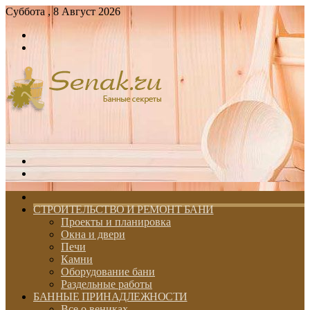
Суббота , 8 Август 2026
Войти
Switch
skin
Меню
Switch
skin
ГЛАВНАЯ
СТРОИТЕЛЬСТВО И РЕМОНТ БАНИ
Проекты и планировка
Окна и двери
Печи
Камни
Оборудование бани
Раздельные работы
БАННЫЕ ПРИНАДЛЕЖНОСТИ
Все о вениках