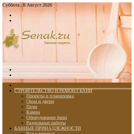
Суббота , 8 Август 2026
Войти
Switch
skin
Меню
Switch
skin
ГЛАВНАЯ
СТРОИТЕЛЬСТВО И РЕМОНТ БАНИ
Проекты и планировка
Окна и двери
Печи
Камни
Оборудование бани
Раздельные работы
БАННЫЕ ПРИНАДЛЕЖНОСТИ
Все о вениках