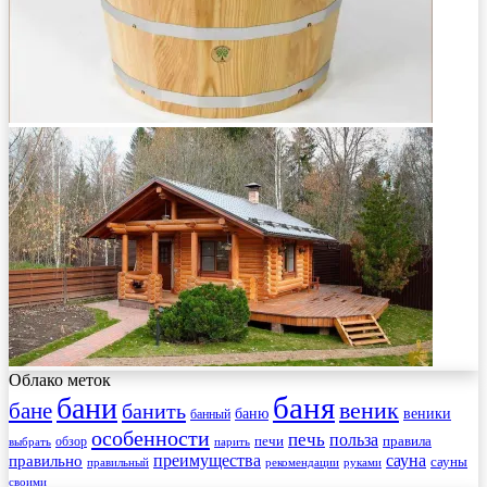
Облако меток
баня
бани
веник
бане
банить
веники
баню
банный
особенности
печь
польза
правила
обзор
печи
выбрать
парить
преимущества
сауна
правильно
сауны
рекомендации
правильный
руками
своими