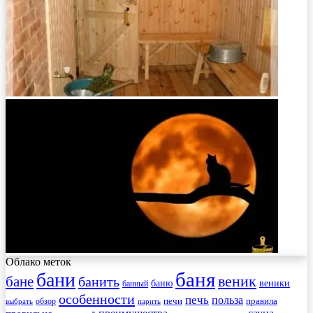
Облако меток
баня
бани
веник
бане
банить
веники
баню
банный
особенности
печь
польза
правила
обзор
печи
выбрать
парить