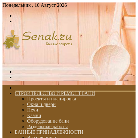
Понедельник , 10 Август 2026
Войти
Switch
skin
Меню
Switch
skin
ГЛАВНАЯ
СТРОИТЕЛЬСТВО И РЕМОНТ БАНИ
Проекты и планировка
Окна и двери
Печи
Камни
Оборудование бани
Раздельные работы
БАННЫЕ ПРИНАДЛЕЖНОСТИ
Все о вениках