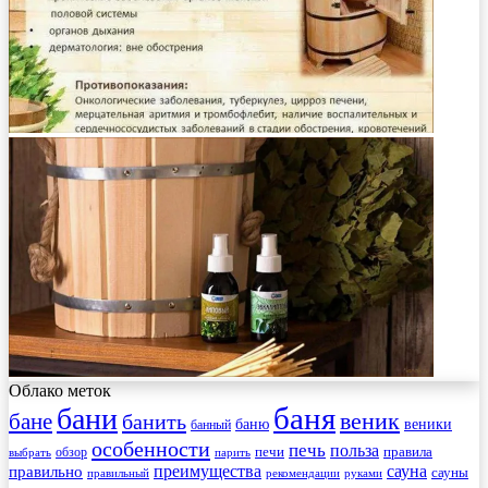
Облако меток
баня
бани
веник
бане
банить
веники
баню
банный
особенности
печь
польза
правила
обзор
печи
выбрать
парить
преимущества
сауна
правильно
сауны
рекомендации
правильный
руками