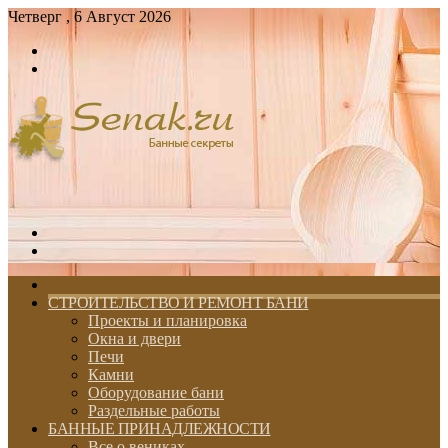
Четверг , 6 Август 2026
Войти
Switch
skin
Меню
Switch
skin
ГЛАВНАЯ
СТРОИТЕЛЬСТВО И РЕМОНТ БАНИ
Проекты и планировка
Окна и двери
Печи
Камни
Оборудование бани
Раздельные работы
БАННЫЕ ПРИНАДЛЕЖНОСТИ
Все о вениках