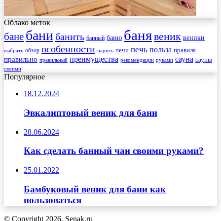
Облако меток
баня
бани
веник
бане
банить
веники
баню
банный
особенности
печь
польза
правила
обзор
печи
выбрать
парить
преимущества
сауна
правильно
сауны
рекомендации
правильный
руками
своими
Популярное
18.12.2024
Эвкалиптовый веник для бани
28.06.2024
Как сделать банный чан своими руками?
25.01.2022
Бамбуковый веник для бани как
пользоваться
© Copyright 2026, Senak.ru