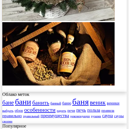
Облако меток
баня
бани
веник
бане
банить
веники
баню
банный
особенности
печь
польза
правила
обзор
печи
выбрать
парить
преимущества
сауна
правильно
сауны
рекомендации
правильный
руками
своими
Популярное