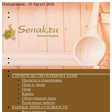
Понедельник , 10 Август 2026
Войти
Switch
skin
Меню
Switch
skin
ГЛАВНАЯ
СТРОИТЕЛЬСТВО И РЕМОНТ БАНИ
Проекты и планировка
Окна и двери
Печи
Камни
Оборудование бани
Раздельные работы
БАННЫЕ ПРИНАДЛЕЖНОСТИ
Все о вениках