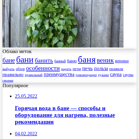
Облако меток
баня
бани
веник
бане
банить
веники
баню
банный
особенности
печь
польза
правила
обзор
печи
выбрать
парить
преимущества
сауна
правильно
сауны
рекомендации
правильный
руками
своими
Популярное
25.05.2022
Горячая вода в бане — способы и
оборудование для нагрева, полезные
рекомендации
04.02.2022