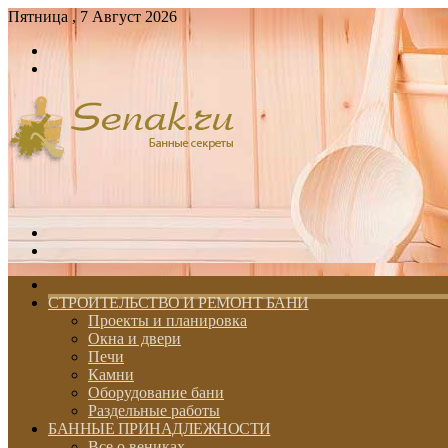
Пятница , 7 Август 2026
Войти
Switch
skin
Меню
Switch
skin
ГЛАВНАЯ
СТРОИТЕЛЬСТВО И РЕМОНТ БАНИ
Проекты и планировка
Окна и двери
Печи
Камни
Оборудование бани
Раздельные работы
БАННЫЕ ПРИНАДЛЕЖНОСТИ
Все о вениках