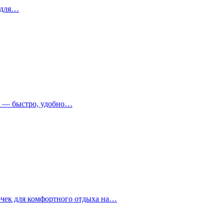
 для…
т — быстро, удобно…
очек для комфортного отдыха на…