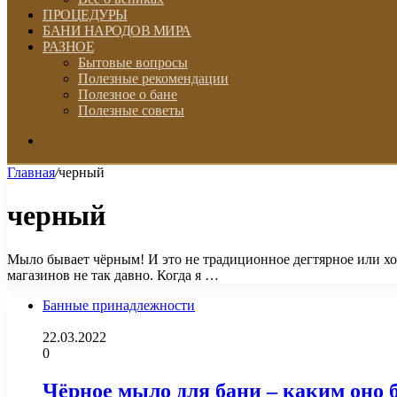
ПРОЦЕДУРЫ
БАНИ НАРОДОВ МИРА
РАЗНОЕ
Бытовые вопросы
Полезные рекомендации
Полезное о бане
Полезные советы
Искать
Главная
/
черный
черный
Мыло бывает чёрным! И это не традиционное дегтярное или хо
магазинов не так давно. Когда я …
Банные принадлежности
22.03.2022
0
Чёрное мыло для бани – каким оно 