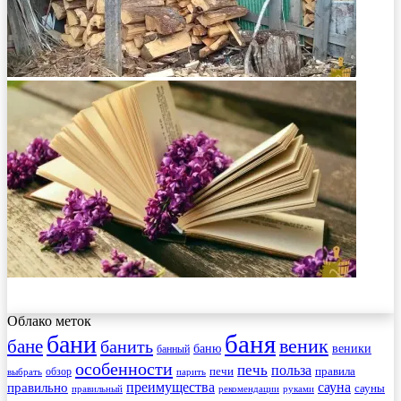
Облако меток
баня
бани
веник
бане
банить
веники
баню
банный
особенности
печь
польза
правила
обзор
печи
выбрать
парить
преимущества
сауна
правильно
сауны
рекомендации
правильный
руками