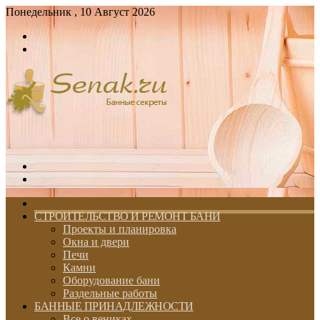
Понедельник , 10 Август 2026
Войти
Switch
skin
Меню
Switch
skin
ГЛАВНАЯ
СТРОИТЕЛЬСТВО И РЕМОНТ БАНИ
Проекты и планировка
Окна и двери
Печи
Камни
Оборудование бани
Раздельные работы
БАННЫЕ ПРИНАДЛЕЖНОСТИ
Все о вениках